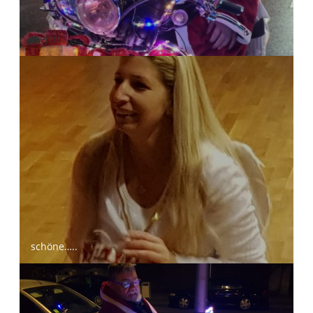
Welch…..
schöne…..