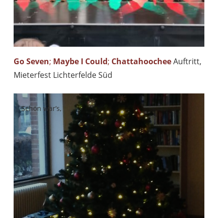
Go Seven
;
Maybe I Could
;
Chattahoochee
Auftritt,
Mieterfest Lichterfelde Süd
Schön war’s,